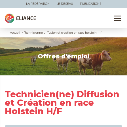
LA FÉDÉRATION
LE RÉSEAU
PUBLICATIONS
Accueil
>
Technicienne diffusion et creation en race holstein h f
Offres d'emploi
Technicien(ne) Diffusion
et Création en race
Holstein H/F