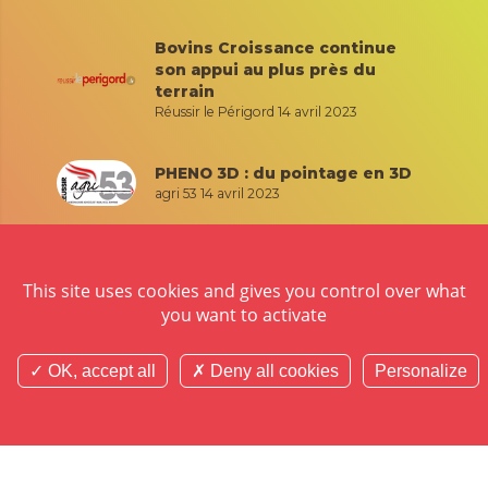
Bovins Croissance continue
son appui au plus près du
terrain
Réussir le Périgord
14 avril 2023
PHENO 3D : du pointage en 3D
agri 53
14 avril 2023
En 2022, plus de 300 000
animaux ont été génotypés
This site uses cookies and gives you control over what
Terres des Savoie
6 avril 2023
you want to activate
La revue de presse
OK, accept all
Deny all cookies
Personalize
NOS ADHÉRENTS RECRUTENT