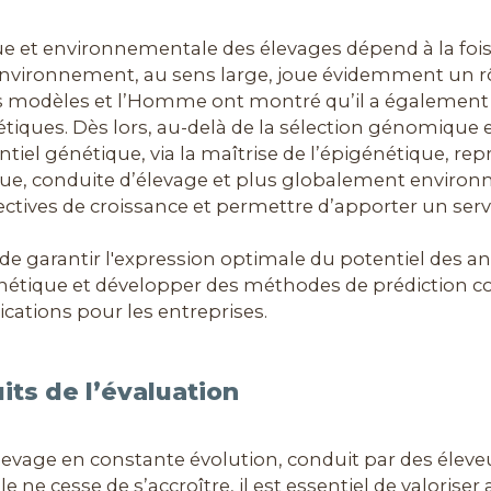
ue et environnementale des élevages dépend à la foi
’environnement, au sens large, joue évidemment un rôl
modèles et l’Homme ont montré qu’il a également u
iques. Dès lors, au-delà de la sélection génomiqu
tiel génétique, via la maîtrise de l’épigénétique, rep
étique, conduite d’élevage et plus globalement envir
spectives de croissance et permettre d’apporter un se
 de garantir l'expression optimale du potentiel des a
énétique et développer des méthodes de prédiction 
lications pour les entreprises.
uits de l’évaluation
vage en constante évolution, conduit par des éleveur
lle ne cesse de s’accroître, il est essentiel de valoris