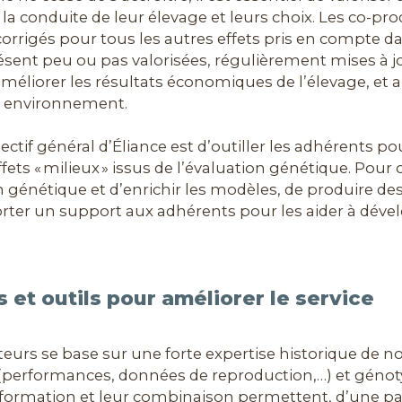
la conduite de leur élevage et leurs choix. Les co-pr
corrigés pour tous les autres effets pris en compte da
ésent peu ou pas valorisées, régulièrement mises à j
, améliorer les résultats économiques de l’élevage, et 
ur environnement.
jectif général d’Éliance est d’outiller les adhérents po
fets « milieux » issus de l’évaluation génétique. Pour c
n génétique et d’enrichir les modèles, de produire de
orter un support aux adhérents pour les aider à dével
 et outils pour améliorer le service
teurs se base sur une forte expertise historique de n
performances, données de reproduction,…) et génotyp
nformation et leur combinaison permettent, d’une part