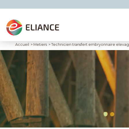
Accueil
>
Metiers
>
Technicien transfert embryonnaire eleva