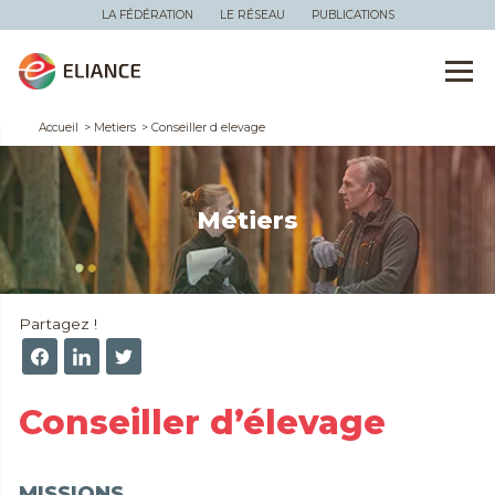
LA FÉDÉRATION
LE RÉSEAU
PUBLICATIONS
Accueil
>
Metiers
>
Conseiller d elevage
Métiers
Partagez !
Conseiller d’élevage
MISSIONS