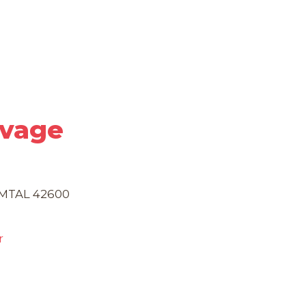
evage
MTAL 42600
r