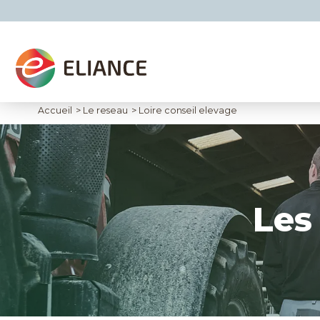
Accueil
>
Le reseau
>
Loire conseil elevage
Les