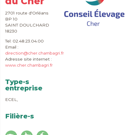
du Cher
2701 route d'Orléans
BP 10
SAINT DOULCHARD
18230
Tel: 02.48.23.04.00
Email :
direction@cher.chambagri.fr
Adresse site internet :
www.cher.chambagri.fr
Type-s
entreprise
ECEL,
Filière-s